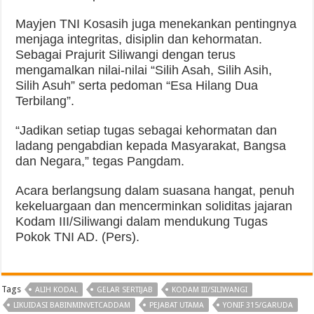
Mayjen TNI Kosasih juga menekankan pentingnya
menjaga integritas, disiplin dan kehormatan.
Sebagai Prajurit Siliwangi dengan terus
mengamalkan nilai-nilai “Silih Asah, Silih Asih,
Silih Asuh” serta pedoman “Esa Hilang Dua
Terbilang”.
“Jadikan setiap tugas sebagai kehormatan dan
ladang pengabdian kepada Masyarakat, Bangsa
dan Negara,” tegas Pangdam.
Acara berlangsung dalam suasana hangat, penuh
kekeluargaan dan mencerminkan soliditas jajaran
Kodam III/Siliwangi dalam mendukung Tugas
Pokok TNI AD. (Pers).
Tags
ALIH KODAL
GELAR SERTIJAB
KODAM III/SILIWANGI
LIKUIDASI BABINMINVETCADDAM
PEJABAT UTAMA
YONIF 315/GARUDA