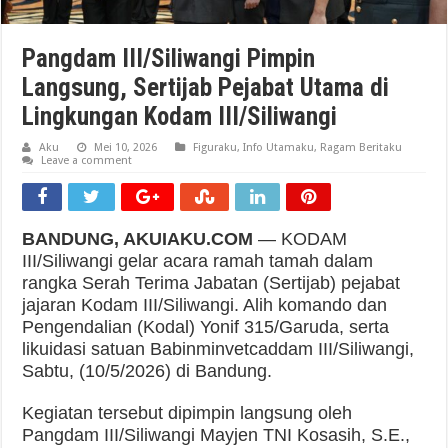
Pangdam III/Siliwangi Pimpin
Langsung, Sertijab Pejabat Utama di
Lingkungan Kodam III/Siliwangi
Aku
Mei 10, 2026
Figuraku
,
Info Utamaku
,
Ragam Beritaku
Leave a comment
BANDUNG, AKUIAKU.COM
— KODAM
III/Siliwangi gelar acara ramah tamah dalam
rangka Serah Terima Jabatan (Sertijab) pejabat
jajaran Kodam III/Siliwangi. Alih komando dan
Pengendalian (Kodal) Yonif 315/Garuda, serta
likuidasi satuan Babinminvetcaddam III/Siliwangi,
Sabtu, (10/5/2026) di Bandung.
Kegiatan tersebut dipimpin langsung oleh
Pangdam III/Siliwangi Mayjen TNI Kosasih, S.E.,