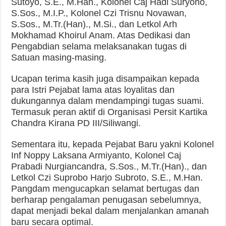
Sutoyo, S.E., M.Han., Kolonel Caj Hadi Suryono,
S.Sos., M.I.P., Kolonel Czi Trisnu Novawan,
S.Sos., M.Tr.(Han)., M.Si., dan Letkol Arh
Mokhamad Khoirul Anam. Atas Dedikasi dan
Pengabdian selama melaksanakan tugas di
Satuan masing-masing.
Ucapan terima kasih juga disampaikan kepada
para Istri Pejabat lama atas loyalitas dan
dukungannya dalam mendampingi tugas suami.
Termasuk peran aktif di Organisasi Persit Kartika
Chandra Kirana PD III/Siliwangi.
Sementara itu, kepada Pejabat Baru yakni Kolonel
Inf Noppy Laksana Armiyanto, Kolonel Caj
Prabadi Nurgiancandra, S.Sos., M.Tr.(Han)., dan
Letkol Czi Suprobo Harjo Subroto, S.E., M.Han.
Pangdam mengucapkan selamat bertugas dan
berharap pengalaman penugasan sebelumnya,
dapat menjadi bekal dalam menjalankan amanah
baru secara optimal.