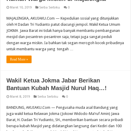
Maret 10, 2019
Serba Serbiku
0
MAJALENGKA, AKUIAKU.Com — Kepedulian sosial yang ditunjukkan
oleh H Dadan Tri Yudianto patut diacungi jempol. Wakil Ketua Umum
JOKMA Jawa Barat ini tidak hanya banyak membantu pembangunan
mesjid dan pesantren-pesantren saja, tetapi juga sangat peduli
dengan warga miskin. Ia bahkan tak segan merogoh kocek pribadinya
untuk membantu warga yang tengah …
Read More »
Wakil Ketua Jokma Jabar Berikan
Bantuan Kubah Masjid Nurul Haq…!
Maret 8, 2019
Serba Serbiku
0
BANDUNG, AKUIAKU.Com — Pengusaha muda asal Bandung yang
juga wakil ketua Relawan Jokma (Jokowi Widodo-Ma’ruf Amin) Jawa
Barat, H. Dadan Tri Yudianto, SH., memberikan bantuan secara pribadi
berupa kubah Masjid yang didatangkan langsung dari Kediri dan 100