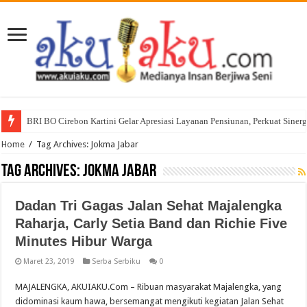
BRI BO Cirebon Kartini Gelar Apresiasi Layanan Pensiunan, Perkuat Siner
Home
/
Tag Archives: Jokma Jabar
Tag Archives:
Jokma Jabar
Dadan Tri Gagas Jalan Sehat Majalengka
Raharja, Carly Setia Band dan Richie Five
Minutes Hibur Warga
Maret 23, 2019
Serba Serbiku
0
MAJALENGKA, AKUIAKU.Com – Ribuan masyarakat Majalengka, yang
didominasi kaum hawa, bersemangat mengikuti kegiatan Jalan Sehat