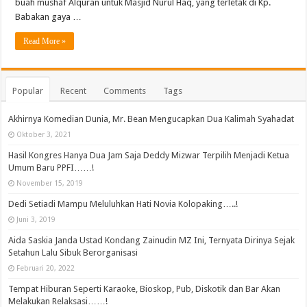
buah mushaf Alquran untuk Masjid Nurul Haq, yang terletak di Kp.
Babakan gaya …
Read More »
Popular
Recent
Comments
Tags
Akhirnya Komedian Dunia, Mr. Bean Mengucapkan Dua Kalimah Syahadat
Oktober 3, 2021
Hasil Kongres Hanya Dua Jam Saja Deddy Mizwar Terpilih Menjadi Ketua
Umum Baru PPFI……!
November 15, 2019
Dedi Setiadi Mampu Meluluhkan Hati Novia Kolopaking…..!
Juni 3, 2019
Aida Saskia Janda Ustad Kondang Zainudin MZ Ini, Ternyata Dirinya Sejak
Setahun Lalu Sibuk Berorganisasi
Februari 20, 2022
Tempat Hiburan Seperti Karaoke, Bioskop, Pub, Diskotik dan Bar Akan
Melakukan Relaksasi……!