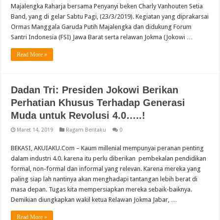
Majalengka Raharja bersama Penyanyi beken Charly Vanhouten Setia
Band, yang di gelar Sabtu Pagi, (23/3/2019). Kegiatan yang diprakarsai
Ormas Manggala Garuda Putih Majalengka dan didukung Forum
Santri Indonesia (FSI) Jawa Barat serta relawan Jokma (Jokowi …
Read More »
Dadan Tri: Presiden Jokowi Berikan
Perhatian Khusus Terhadap Generasi
Muda untuk Revolusi 4.0…..!
Maret 14, 2019
Ragam Beritaku
0
BEKASI, AKUIAKU.Com – Kaum millenial mempunyai peranan penting
dalam industri 4.0. karena itu perlu diberikan pembekalan pendidikan
formal, non-formal dan informal yang relevan. Karena mereka yang
paling siap lah nantinya akan menghadapi tantangan lebih berat di
masa depan. Tugas kita mempersiapkan mereka sebaik-baiknya.
Demikian diungkapkan wakil ketua Relawan Jokma Jabar, …
Read More »