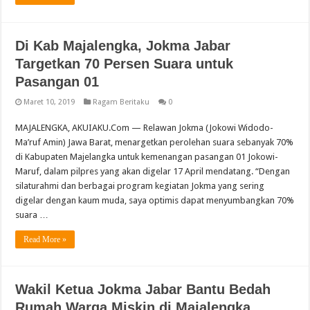
Di Kab Majalengka, Jokma Jabar
Targetkan 70 Persen Suara untuk
Pasangan 01
Maret 10, 2019
Ragam Beritaku
0
MAJALENGKA, AKUIAKU.Com — Relawan Jokma (Jokowi Widodo-
Ma’ruf Amin) Jawa Barat, menargetkan perolehan suara sebanyak 70%
di Kabupaten Majelangka untuk kemenangan pasangan 01 Jokowi-
Maruf, dalam pilpres yang akan digelar 17 April mendatang. “Dengan
silaturahmi dan berbagai program kegiatan Jokma yang sering
digelar dengan kaum muda, saya optimis dapat menyumbangkan 70%
suara …
Read More »
Wakil Ketua Jokma Jabar Bantu Bedah
Rumah Warga Miskin di Majalengka