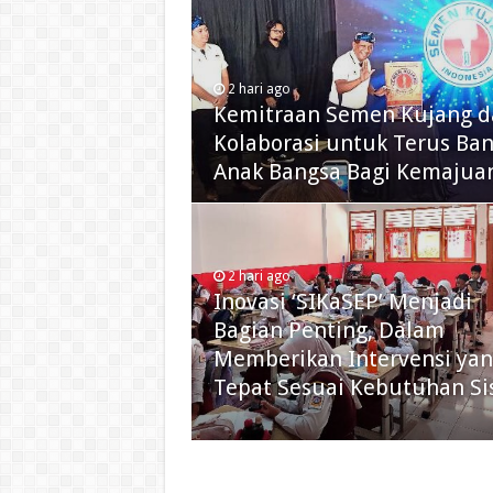
2 hari ago
Kemitraan Semen Kujang d
Kolaborasi untuk Terus Ba
Anak Bangsa Bagi Kemajuan
2 hari ago
Inovasi ‘SIKaSEP’ Menjadi
Bagian Penting, Dalam
Memberikan Intervensi ya
Tepat Sesuai Kebutuhan Si