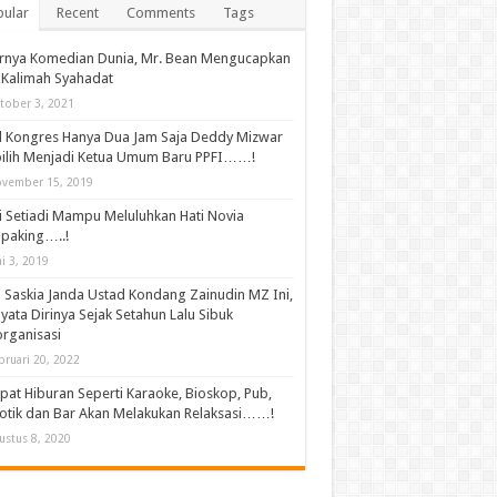
ular
Recent
Comments
Tags
irnya Komedian Dunia, Mr. Bean Mengucapkan
Kalimah Syahadat
tober 3, 2021
l Kongres Hanya Dua Jam Saja Deddy Mizwar
ilih Menjadi Ketua Umum Baru PPFI……!
vember 15, 2019
 Setiadi Mampu Meluluhkan Hati Novia
paking…..!
ni 3, 2019
 Saskia Janda Ustad Kondang Zainudin MZ Ini,
yata Dirinya Sejak Setahun Lalu Sibuk
rganisasi
bruari 20, 2022
at Hiburan Seperti Karaoke, Bioskop, Pub,
otik dan Bar Akan Melakukan Relaksasi……!
ustus 8, 2020