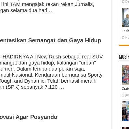
De
i ini TAM mengajak rekan-rekan Jurnalis,
ngan selama dua hari …
Fas
No
entasikan Semangat dan Gaya Hidup
HADIRNYA All New Rush sebagai real SUV
Musi
mangat dan gaya hidup, kalangan “urban”
nsumen. Dalam tempo dua pekan saja,
motif Nasional. Kendaraan bernuansa Sporty
 Tough and Dynamic. Telah berhasil meraih
n (SPK) sebanyak 7.120 …
Ciat
Ju
ovasi Agar Posyandu