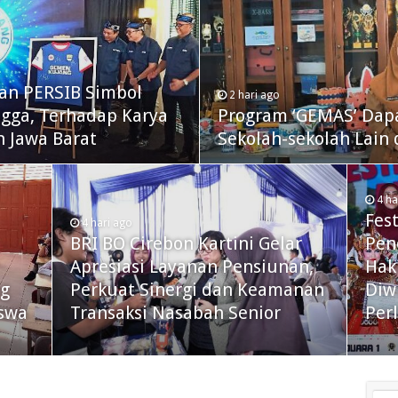
an PERSIB Simbol
2 hari ago
ngga, Terhadap Karya
Program ‘GEMAS’ Dapat
 Jawa Barat
Sekolah-sekolah Lain 
4 ha
Fest
4 hari ago
BRI BO Cirebon Kartini Gelar
Pen
Apresiasi Layanan Pensiunan,
Hak
ng
Perkuat Sinergi dan Keamanan
Diw
swa
Transaksi Nasabah Senior
Per