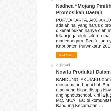
Nadhea “Mojang Pinilih
Promosikan Daerah
PURWAKARTA, AKUIAKU.Com
adalah hal yang harus dipro
dikenal bukan hanya oleh m
tetapi juga oleh seluruh m
mancanegara. Begitu juga y
Kabupaten Purwakarta 201
Read More »
23 Januari
Novita Produktif Dala
BANDUNG, AKUIAKU.Com — Ak
mencoba berbagai hal. Begit
atau yang biasa disapa Nov
anginphotoschool, kini ia 
MC, MUA, EO di komunitas 
Bandung Kecamatan …