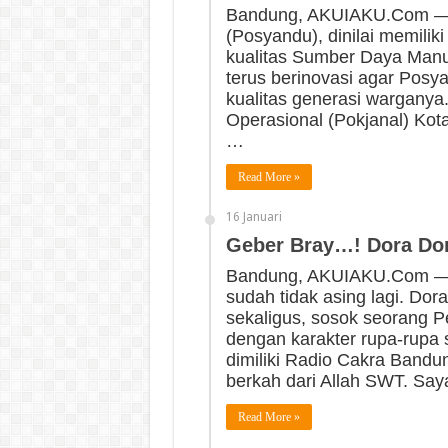
Bandung, AKUIAKU.Com —
(Posyandu), dinilai memiliki
kualitas Sumber Daya Manu
terus berinovasi agar Posy
kualitas generasi warganya
Operasional (Pokjanal) Kot
…
Read More »
16 Januari
Geber Bray…! Dora Do
Bandung, AKUIAKU.Com 
sudah tidak asing lagi. Dor
sekaligus, sosok seorang P
dengan karakter rupa-rupa 
dimiliki Radio Cakra Bandun
berkah dari Allah SWT. Sa
Read More »