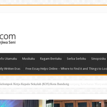
nfo Utamaku
Musikaku
Ragam Beritaku
Serba Serbiku
Sinopsisku
tly Written Eras
Free Essay Helps Online – Where to Find it and Things to Lo
Kelompok Kerja Kepala Sekolah (K3S) Kota Bandung