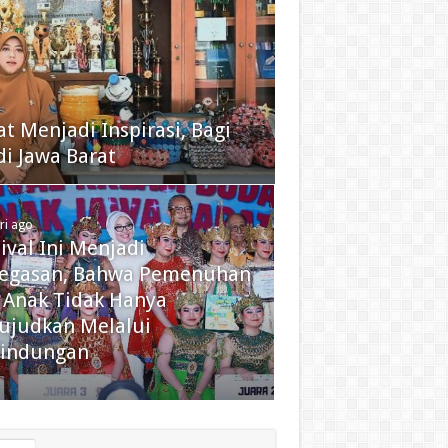
 Menjadi Inspirasi, Bagi
di Jawa Barat
ri ago
ival Ini Menjadi
egasan, Bahwa Pemenuhan
 Anak Tidak Hanya
ujudkan Melalui
lindungan