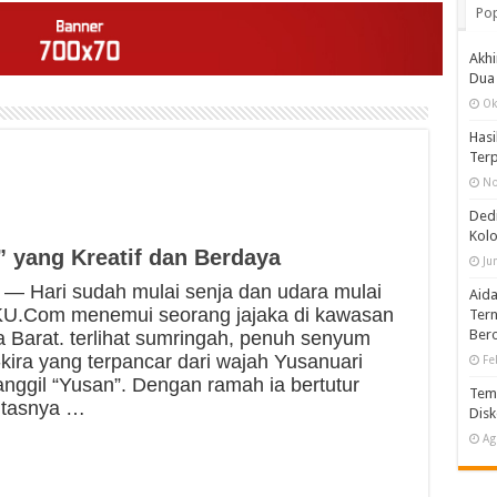
Pop
Akh
Dua 
Ok
Hasi
Terp
No
Dedi
Kolo
 yang Kreatif dan Berdaya
Ju
Hari sudah mulai senja dan udara mulai
Aida
AKU.Com menemui seorang jajaka di kawasan
Tern
Bero
Barat. terlihat sumringah, penuh senyum
-kira yang terpancar dari wajah Yusanuari
Fe
panggil “Yusan”. Dengan ramah ia bertutur
Temp
fitasnya …
Disk
Ag