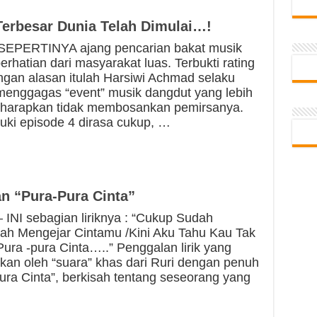
Terbesar Dunia Telah Dimulai…!
EPERTINYA ajang pencarian bakat musik
hatian dari masyarakat luas. Terbukti rating
engan alasan itulah Harsiwi Achmad selaku
 menggagas “event” musik dangdut yang lebih
diharapkan tidak membosankan pemirsanya.
ki episode 4 dirasa cukup, …
n “Pura-Pura Cinta”
I sebagian liriknya : “Cukup Sudah
ah Mengejar Cintamu /Kini Aku Tahu Kau Tak
ra -pura Cinta…..” Penggalan lirik yang
nkan oleh “suara” khas dari Ruri dengan penuh
ra Cinta”, berkisah tentang seseorang yang