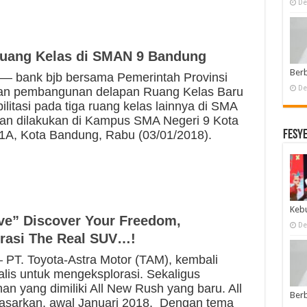
De
 Ruang Kelas di SMAN 9 Bandung
Ber
bank bjb bersama Pemerintah Provinsi
De
kan pembangunan delapan Ruang Kelas Baru
itasi pada tiga ruang kelas lainnya di SMA
an dilakukan di Kampus SMA Negeri 9 Kota
Fesy
 1A, Kota Bandung, Rabu (03/01/2018).
Keb
ive” Discover Your Freedom,
De
rasi The Real SUV…!
T. Toyota-Astra Motor (TAM), kembali
lis untuk mengeksplorasi. Sekaligus
n yang dimiliki All New Rush yang baru. All
Ber
asarkan, awal Januari 2018. Dengan tema