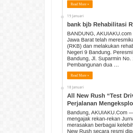
Read More »
19 Januari
bank bjb Rehabilitasi
BANDUNG, AKUIAKU.com — 
Jawa Barat telah meresmi
(RKB) dan melakukan rehabil
Negeri 9 Bandung. Peresmi
Bandung, Jl. Suparmin No.
Pembangunan dua …
Read More »
18 Januari
All New Rush “Test Dr
Perjalanan Mengeksplo
Bandung, AKUIAKU.Com — P
mengajak rekan-rekan Jurna
merasakan berbagai kelebiha
New Rush secara resmi dip