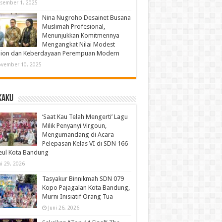
sember 1, 2025
Nina Nugroho Desainet Busana
Muslimah Profesional,
Menunjukkan Komitmennya
Mengangkat Nilai Modest
hion dan Keberdayaan Perempuan Modern
vember 10, 2025
kaku
‘Saat Kau Telah Mengerti’ Lagu
Milik Penyanyi Virgoun,
Mengumandang di Acara
Pelepasan Kelas VI di SDN 166
eul Kota Bandung
ni 29, 2026
Tasyakur Binnikmah SDN 079
Kopo Pajagalan Kota Bandung,
Murni Inisiatif Orang Tua
Juni 26, 2026