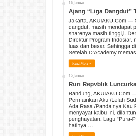
16 Januari
Ajang “Liga Dangdut” 
Jakarta, AKUIAKU.Com — S
dangdut, masih mendapat per
sharenya masih tinggi,l. D
Direktur Program Indosiar,
luas dan besar. Sehingga 
Setelah D’Academy memasu
Read More »
15 Januari
Ruri Repvblik Luncurka
Bandung, AKUIAKU.Com — IN
Permainkan Aku /Lelah Sud
Ada Rasa /Pandainya Kau Pu
menyayat kalbu ini, dilantu
penghayatan. Lagu “Pura-Pu
hatinya …