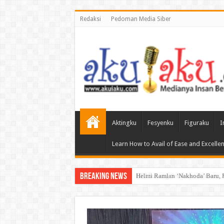
Redaksi
Pedoman Media Siber
Aktingku
Fesyenku
Figuraku
I
Learn How to Avail of Ease and Excellen
Breaking News
Helmi Ramlan ‘Nakhoda’ Baru, 