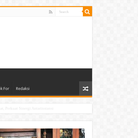
ok For
Redaksi